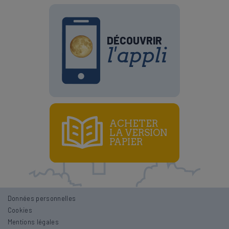
DÉCOUVRIR
l'appli
ACHETER
LA VERSION
PAPIER
Données personnelles
Lune croissante et décroissante
Cookies
Mentions légales
Lune montante et descendante