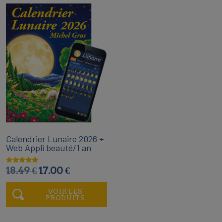
Calendrier Lunaire 2026 +
Web Appli beauté/1 an
18.49 €
17.00 €
Note
5.00
sur 5
VOIR LES
PRODUITS