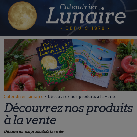
Skip
to
content
Calendrier Lunaire
/
Découvrez nos produits à la vente
Découvrez nos produits
à la vente
Découvrez nos produits à la vente