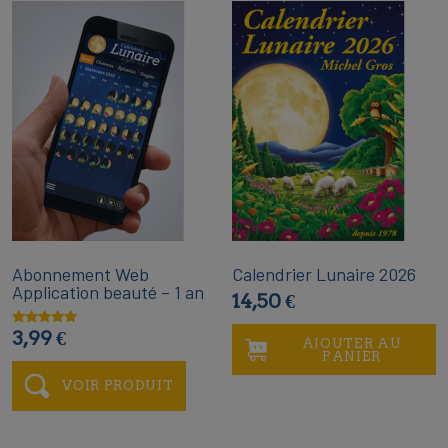
Abonnement Web
Calendrier Lunaire 2026
Application beauté – 1 an
14,50
€
3,99
€
Note
AJOUTER AU
4.75
PANIER
sur 5
VOIR PRODUIT