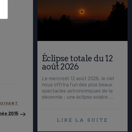
Éclipse totale du 12
août 2026
Le mercredi 12 août 2026, le ciel
nous offrira l’un des plus beaux
spectacles astronomiques de la
décennie : une éclipse solaire …
Article
SUIVANT
suivant
née 2015
LIRE LA SUITE