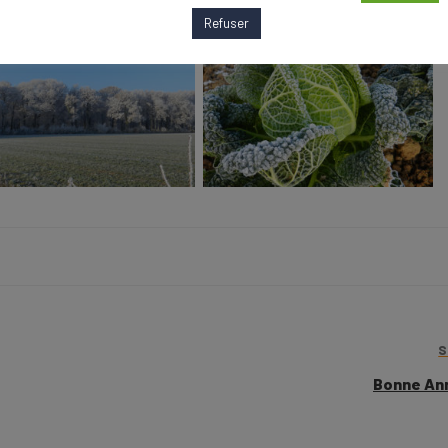
Refuser
Bonne An