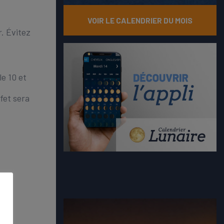
VOIR LE CALENDRIER DU MOIS
r. Évitez
le 10 et
ffet sera