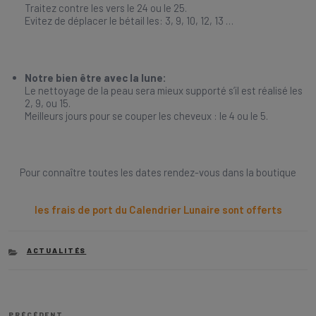
Traitez contre les vers le 24 ou le 25.
Evitez de déplacer le bétail les: 3, 9, 10, 12, 13 …
Notre bien être avec la lune:
Le nettoyage de la peau sera mieux supporté s’il est réalisé les
2, 9, ou 15.
Meilleurs jours pour se couper les cheveux : le 4 ou le 5.
Pour connaître toutes les dates rendez-vous dans la boutique
les frais de port du Calendrier Lunaire sont offerts
CATEGORIES
ACTUALITÉS
Navigation
Article
PRÉCÉDENT