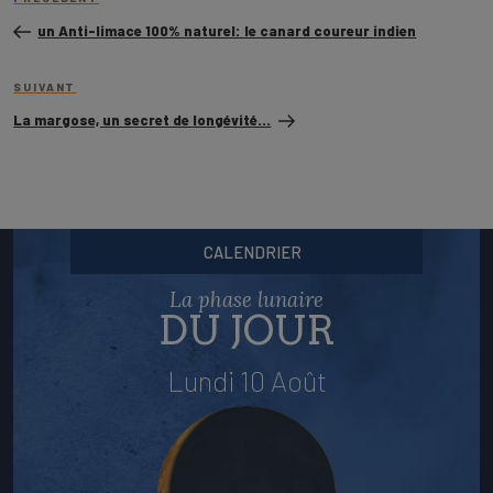
de
précédent
l’article
un Anti-limace 100% naturel: le canard coureur indien
Article
SUIVANT
suivant
La margose, un secret de longévité…
CALENDRIER
La phase lunaire
DU JOUR
Lundi 10 Août