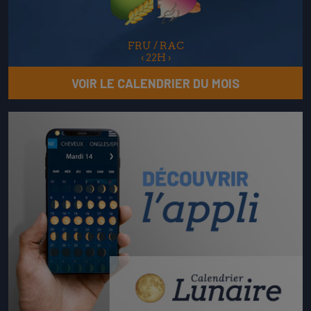
FRU / RAC
‹
22H
›
VOIR LE CALENDRIER DU MOIS