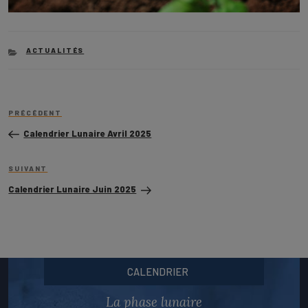
CATEGORIES
ACTUALITÉS
Navigation
Article
de
PRÉCÉDENT
précédent
l’article
Calendrier Lunaire Avril 2025
Article
SUIVANT
suivant
Calendrier Lunaire Juin 2025
CALENDRIER
La phase lunaire