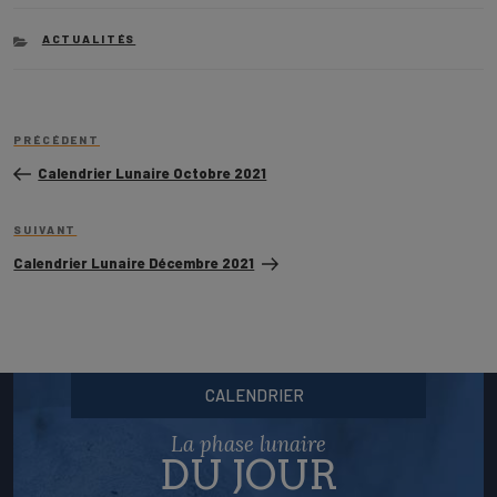
CATEGORIES
ACTUALITÉS
Navigation
Article
de
PRÉCÉDENT
précédent
l’article
Calendrier Lunaire Octobre 2021
Article
SUIVANT
suivant
Calendrier Lunaire Décembre 2021
CALENDRIER
La phase lunaire
DU JOUR