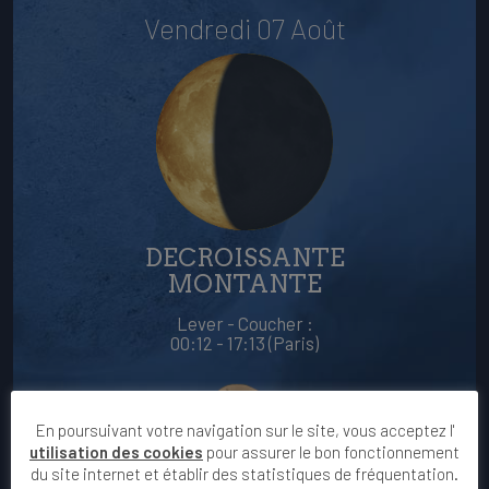
Vendredi 07 Août
DECROISSANTE
MONTANTE
Lever - Coucher :
00:12 - 17:13 (Paris)
En poursuivant votre navigation sur le site, vous acceptez l'
utilisation des cookies
pour assurer le bon fonctionnement
du site internet et établir des statistiques de fréquentation.