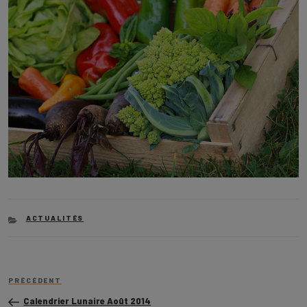
CATEGORIES
ACTUALITÉS
Navigation
Article
de
PRÉCÉDENT
précédent
l’article
Calendrier Lunaire Août 2014