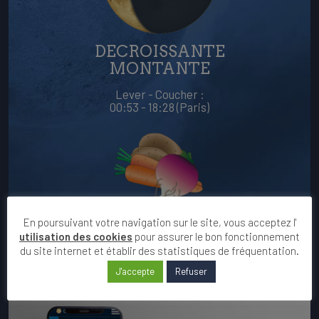
DECROISSANTE
MONTANTE
Lever - Coucher :
00:53 - 18:28 (Paris)
RACINES
En poursuivant votre navigation sur le site, vous acceptez l'
utilisation des cookies
pour assurer le bon fonctionnement
du site internet et établir des statistiques de fréquentation.
VOIR LE CALENDRIER DU MOIS
J'accepte
Refuser