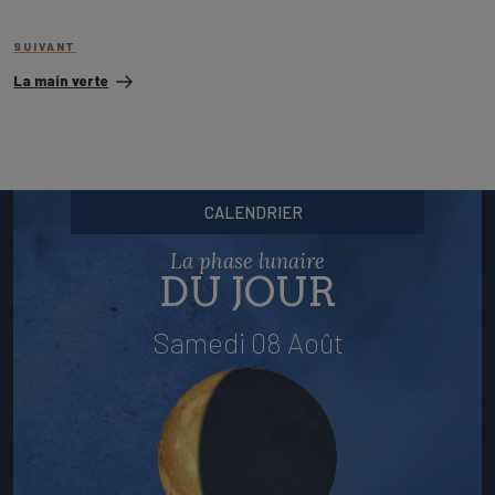
Article
SUIVANT
suivant
La main verte
CALENDRIER
La phase lunaire
DU JOUR
Samedi 08 Août