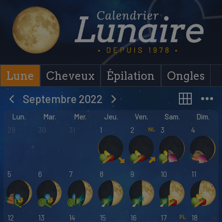
Skip
to
content
Lune
Cheveux
Épilation
Ongles
Septembre 2022
Lun.
Mar.
Mer.
Jeu.
Ven.
Sam.
Dim.
29
30
31
1
2
3
4
5
6
7
8
9
10
11
12
13
14
15
16
17
18