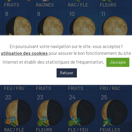
FRUITS
RACINES
RAC / FLE
FLEURS
8
9
10
11
FRUITS
FRU / RAC
RACINES
RACINES
En poursuivant votre navigation sur le site, vous acceptez l'
utilisation des cookies
pour assurer le bon fonctionnement du site
15
16
17
18
internet et établir des statistiques de fréquentation.
J'accepte
Refuser
FEU / FRU
FRUITS
FRUITS
FRU / RAC
22
23
24
25
RAC / FLE
FLEURS
FLE / FEU
FEUILLES