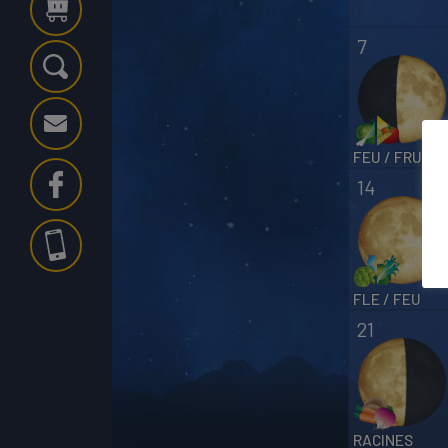
7
Ok
FEU / FRU
14
FLE / FEU
21
RACINES