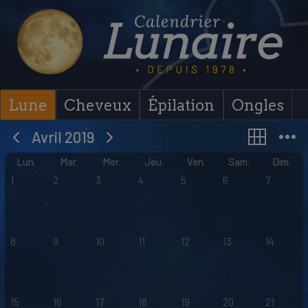
Skip
to
content
Lune
Cheveux
Épilation
Ongles
Avril 2019
Lun.
Mar.
Mer.
Jeu.
Ven.
Sam.
Dim.
1
2
3
4
5
6
7
8
9
10
11
12
13
14
15
16
17
18
19
20
21