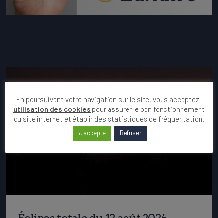
En poursuivant votre navigation sur le site, vous acceptez l'
utilisation des cookies
pour assurer le bon fonctionnement
du site internet et établir des statistiques de fréquentation.
J'accepte
Refuser
Éclipse totale du 12 août 2026