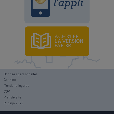
l'appli
ACHETER
LA VERSION
PAPIER
Données personnelles
Lune croissante et décroissante
Cookies
Mentions légales
Lune montante et descendante
CGV
Noeuds lunaires
Plan de site
Publigo 2022
Périgée et Apogée
Éclipses de lune et de soleil