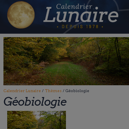
Skip
to
content
Calendrier Lunaire
/
Thèmes
/
Géobiologie
Géobiologie