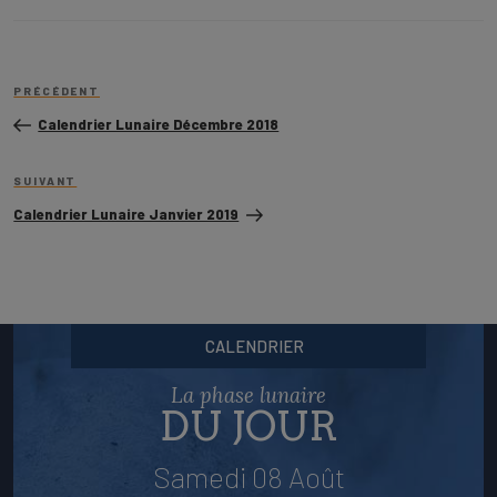
Navigation
Article
de
PRÉCÉDENT
précédent
l’article
Calendrier Lunaire Décembre 2018
Article
SUIVANT
suivant
Calendrier Lunaire Janvier 2019
CALENDRIER
La phase lunaire
DU JOUR
Samedi 08 Août