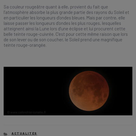
Sa couleur rougeâtre quant à elle, provient du fait que
l’atmosphère absorbe la plus grande partie des rayons du Soleil et
en particulier les longueurs d’ondes bleues. Mais par contre, elle
laisse passer les longueurs d’ondes les plus rouges, lesquelles
atteignent ainsi la Lune lors d’une éclipse et lui procurent cette
belle teinte rouge-cuivrée. C’est pour cette même raison que lors
de son lever ou de son coucher, le Soleil prend une magnifique
teinte rouge-orangée.
CATEGORIES
ACTUALITÉS