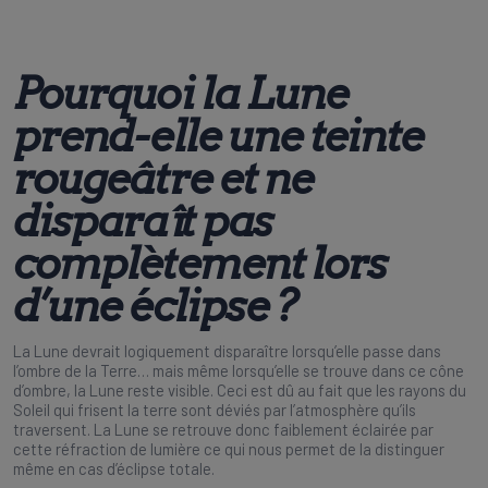
Pourquoi la Lune
prend-elle une teinte
rougeâtre et ne
disparaît pas
complètement lors
d’une éclipse ?
La Lune devrait logiquement disparaître lorsqu’elle passe dans
l’ombre de la Terre… mais même lorsqu’elle se trouve dans ce cône
d’ombre, la Lune reste visible. Ceci est dû au fait que les rayons du
Soleil qui frisent la terre sont déviés par l’atmosphère qu’ils
traversent. La Lune se retrouve donc faiblement éclairée par
cette réfraction de lumière ce qui nous permet de la distinguer
même en cas d’éclipse totale.