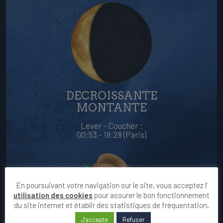
DECROISSANTE
MONTANTE
Lever - Coucher :
00:53 - 18:28 (Paris)
En poursuivant votre navigation sur le site, vous acceptez l'
utilisation des cookies
pour assurer le bon fonctionnement
du site internet et établir des statistiques de fréquentation.
RACINES
J'accepte
Refuser