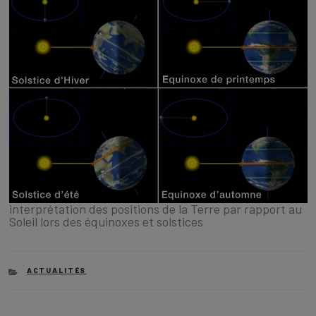
interprétation des positions de la Terre par rapport au
Soleil lors des équinoxes et solstices
CATEGORIES
ACTUALITÉS