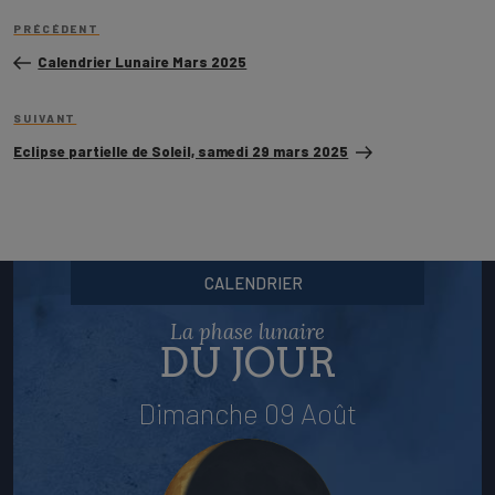
Navigation
Article
de
PRÉCÉDENT
précédent
l’article
Calendrier Lunaire Mars 2025
Article
SUIVANT
suivant
Eclipse partielle de Soleil, samedi 29 mars 2025
CALENDRIER
La phase lunaire
DU JOUR
Dimanche 09 Août