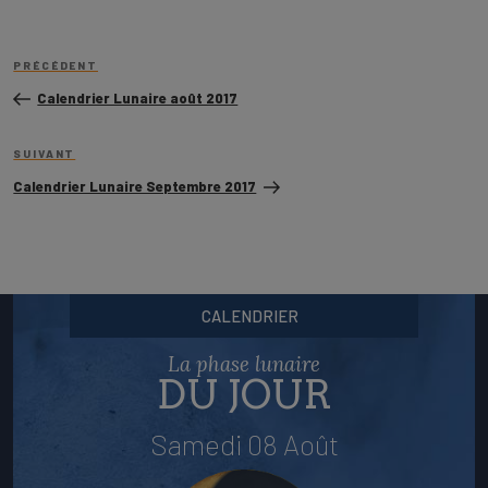
Navigation
Article
de
PRÉCÉDENT
précédent
l’article
Calendrier Lunaire août 2017
Article
SUIVANT
suivant
Calendrier Lunaire Septembre 2017
CALENDRIER
La phase lunaire
DU JOUR
Samedi 08 Août