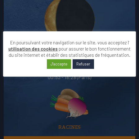
En poursuivant votre navigation sur le site, vous acceptez l'
utilisation des cookies
pour assurer le bon fonctionnement
DECROISSANTE
du site internet et établir des statistiques de fréquentation.
MONTANTE
J'accepte
Refuser
Lever - Coucher :
00:53 - 18:28 (Paris)
RACINES