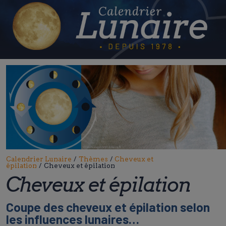
Skip
to
content
Calendrier Lunaire
/
Thèmes
/
Cheveux et
épilation
/
Cheveux et épilation
Cheveux et épilation
Coupe des cheveux et épilation selon
les influences lunaires…