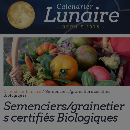
Skip
to
content
Calendrier Lunaire
/
Semenciers/grainetiers certifiés
Biologiques
Semenciers/grainetier
s certifiés Biologiques