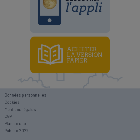
l'appli
ACHETER
LA VERSION
PAPIER
Données personnelles
Lune croissante et décroissante
Cookies
Mentions légales
Lune montante et descendante
CGV
Noeuds lunaires
Plan de site
Publigo 2022
Périgée et Apogée