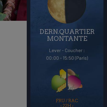
DERN.QUARTIER
MONTANTE
Lever - Coucher :
00:00 - 15:50 (Paris)
FRU / RAC
‹
22H
›