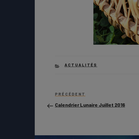
CATEGORIES
ACTUALITÉS
Navigation
Article
PRÉCÉDENT
de
précédent
Calendrier Lunaire Juillet 2016
l’article