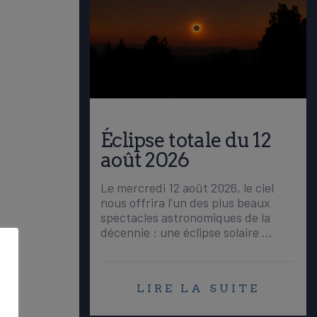
Éclipse totale du 12
août 2026
Le mercredi 12 août 2026, le ciel
nous offrira l’un des plus beaux
spectacles astronomiques de la
décennie : une éclipse solaire …
LIRE LA SUITE