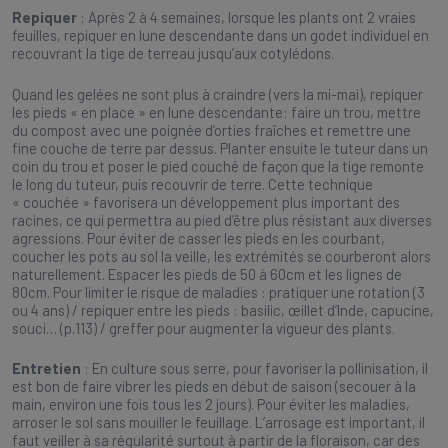
Repiquer
: Après 2 à 4 semaines, lorsque les plants ont 2 vraies
feuilles, repiquer en lune descendante dans un godet individuel en
recouvrant la tige de terreau jusqu’aux cotylédons.
Quand les gelées ne sont plus à craindre (vers la mi-mai), repiquer
les pieds « en place » en lune descendante: faire un trou, mettre
du compost avec une poignée d’orties fraîches et remettre une
fine couche de terre par dessus. Planter ensuite le tuteur dans un
coin du trou et poser le pied couché de façon que la tige remonte
le long du tuteur, puis recouvrir de terre. Cette technique
« couchée » favorisera un développement plus important des
racines, ce qui permettra au pied d’être plus résistant aux diverses
agressions. Pour éviter de casser les pieds en les courbant,
coucher les pots au sol la veille, les extrémités se courberont alors
naturellement. Espacer les pieds de 50 à 60cm et les lignes de
80cm. Pour limiter le risque de maladies : pratiquer une rotation (3
ou 4 ans) / repiquer entre les pieds : basilic, œillet d’Inde, capucine,
souci… (p.113) / greffer pour augmenter la vigueur des plants.
Entretien
: En culture sous serre, pour favoriser la pollinisation, il
est bon de faire vibrer les pieds en début de saison (secouer à la
main, environ une fois tous les 2 jours). Pour éviter les maladies,
arroser le sol sans mouiller le feuillage. L’arrosage est important, il
faut veiller à sa régularité surtout à partir de la floraison, car des