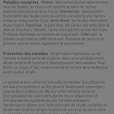
Maladies courantes
:
Mildiou
: des taches brunes apparaissent
sous les feuilles, les fruits sont ensuite atteints de taches
marbrées (du jaune au brun foncé).
Alternariose
: jaunissement
d’une partie des feuilles avec au centre une zone brune, taches
noires en creux sur les fruits.
Verticilliose
: les feuilles s’enroulent
et jaunissent.
Fusariose
: le pied fane, les canaux qui véhiculent la
sève se bouchent.
Cul noir
: tache noire (sèche) au bas des fruits.
Problème d’arrosage ou carence de magnésium.
Collet vert
: la
tomate rougit mais le collet reste vert. Problème de carence en
potasse voire en azote, également lié aux variétés.
Prévention des maladies
: Un pH foliaire légèrement acide
favorise la bonne santé de la plante. Alors qu’un pH légèrement
alcalin (environ 8) favorise le développement des maladies. Pour
limiter ce risque, il faut rendre le pH de la surface de la feuille plus
acide ou plus alcalin.
Le produit le plus utilisé est la bouillie bordelaise. Son efficacité
est due principalement au fort pouvoir alcalinisant, cependant,
nous la déconseillons car elle a un effet néfaste sur le sol
(l’accumulation du cuivre perturbe les micro-organismes et
entraîne des déséquilibres du sol). Certains pratiquent
l’alcalinisation foliaire avec le bicarbonate de soude, toutefois en
alcalinisant le pH on éloigne la plante de son état de santé alors