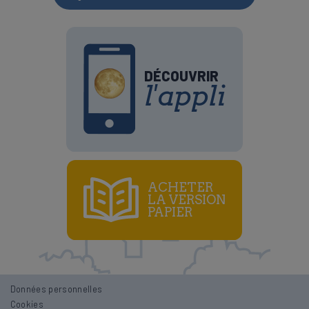
DÉCOUVRIR
l'appli
ACHETER
LA VERSION
PAPIER
Données personnelles
Lune croissante et décroissante
Cookies