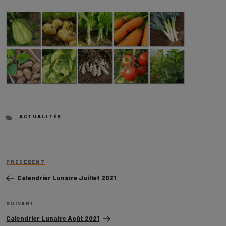
CATEGORIES
ACTUALITÉS
Navigation
Article
de
PRÉCÉDENT
précédent
l’article
Calendrier Lunaire Juillet 2021
Article
SUIVANT
suivant
Calendrier Lunaire Août 2021