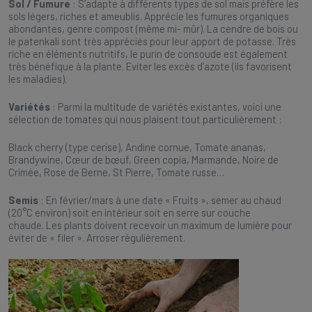
Sol / Fumure
: S’adapte à différents types de sol mais préfère les
sols légers, riches et ameublis. Apprécie les fumures organiques
abondantes, genre compost (même mi- mûr). La cendre de bois ou
le patenkali sont très appréciés pour leur apport de potasse. Très
riche en éléments nutritifs, le purin de consoude est également
très bénéfique à la plante. Eviter les excès d’azote (ils favorisent
les maladies).
Variétés
: Parmi la multitude de variétés existantes, voici une
sélection de tomates qui nous plaisent tout particulièrement :
Black cherry (type cerise), Andine cornue, Tomate ananas,
Brandywine, Cœur de bœuf, Green copia, Marmande, Noire de
Crimée, Rose de Berne, St Pierre, Tomate russe…
Semis
: En février/mars à une date « Fruits », semer au chaud
(20°C environ) soit en intérieur soit en serre sur couche
chaude. Les plants doivent recevoir un maximum de lumière pour
éviter de « filer ». Arroser régulièrement.